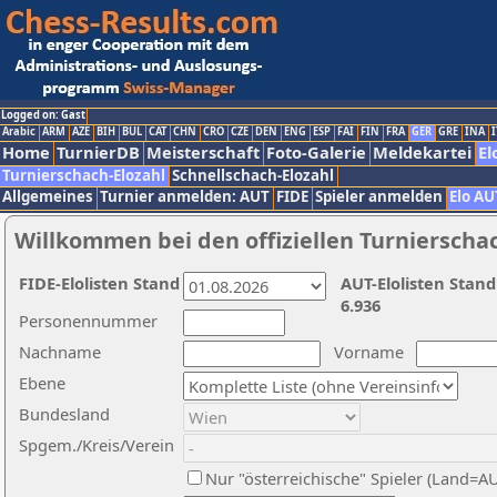
Logged on: Gast
Arabic
ARM
AZE
BIH
BUL
CAT
CHN
CRO
CZE
DEN
ENG
ESP
FAI
FIN
FRA
GER
GRE
INA
I
Home
TurnierDB
Meisterschaft
Foto-Galerie
Meldekartei
El
Turnierschach-Elozahl
Schnellschach-Elozahl
Allgemeines
Turnier anmelden: AUT
FIDE
Spieler anmelden
Elo AU
Willkommen bei den offiziellen Turnierscha
FIDE-Elolisten Stand
AUT-Elolisten Stand
6.936
Personennummer
Nachname
Vorname
Ebene
Bundesland
Spgem./Kreis/Verein
Nur "österreichische" Spieler (Land=A