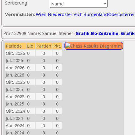
Sortierung
Vereinslisten:
Wien
Niederösterreich
Burgenland
Oberösterrei
Pnr:132908 Name: Samuel Steiner (
Grafik Elo-Zeitreihe
,
Grafik
Periode
Elo
Partien
Pkt.
Okt. 2026
0
0
0
Jul. 2026
0
0
0
Apr. 2026
0
0
0
Jan. 2026
0
0
0
Okt. 2025
0
0
0
Jul. 2025
0
0
0
Apr. 2025
0
0
0
Jan. 2025
0
0
0
Okt. 2024
0
0
0
Jul. 2024
0
0
0
Apr. 2024
0
0
0
Jan. 2024
0
0
0