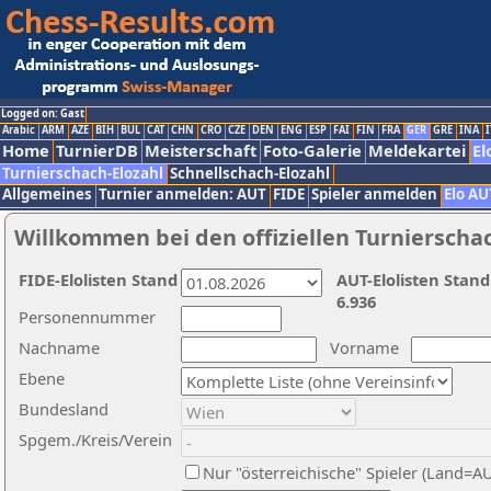
Logged on: Gast
Arabic
ARM
AZE
BIH
BUL
CAT
CHN
CRO
CZE
DEN
ENG
ESP
FAI
FIN
FRA
GER
GRE
INA
I
Home
TurnierDB
Meisterschaft
Foto-Galerie
Meldekartei
El
Turnierschach-Elozahl
Schnellschach-Elozahl
Allgemeines
Turnier anmelden: AUT
FIDE
Spieler anmelden
Elo AU
Willkommen bei den offiziellen Turnierscha
FIDE-Elolisten Stand
AUT-Elolisten Stand
6.936
Personennummer
Nachname
Vorname
Ebene
Bundesland
Spgem./Kreis/Verein
Nur "österreichische" Spieler (Land=A