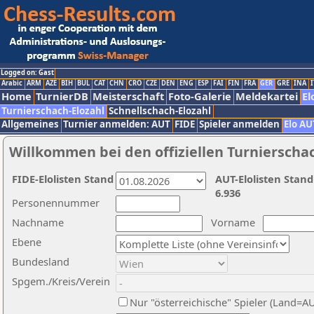
Logged on: Gast
Arabic
ARM
AZE
BIH
BUL
CAT
CHN
CRO
CZE
DEN
ENG
ESP
FAI
FIN
FRA
GER
GRE
INA
I
Home
TurnierDB
Meisterschaft
Foto-Galerie
Meldekartei
El
Turnierschach-Elozahl
Schnellschach-Elozahl
Allgemeines
Turnier anmelden: AUT
FIDE
Spieler anmelden
Elo AU
Willkommen bei den offiziellen Turnierscha
FIDE-Elolisten Stand
AUT-Elolisten Stand
6.936
Personennummer
Nachname
Vorname
Ebene
Bundesland
Spgem./Kreis/Verein
Nur "österreichische" Spieler (Land=A