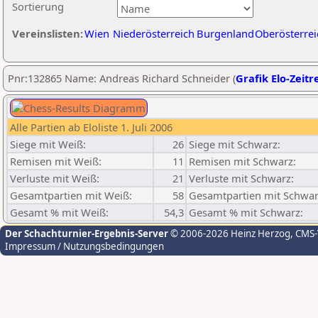
Sortierung
Vereinslisten:
Wien
Niederösterreich
Burgenland
Oberösterrei
Pnr:132865 Name: Andreas Richard Schneider (
Grafik Elo-Zeitr
Alle Partien ab Eloliste 1. Juli 2006
Siege mit Weiß:
26
Siege mit Schwarz:
Remisen mit Weiß:
11
Remisen mit Schwarz:
Verluste mit Weiß:
21
Verluste mit Schwarz:
Gesamtpartien mit Weiß:
58
Gesamtpartien mit Schwar
Gesamt % mit Weiß:
54,3
Gesamt % mit Schwarz:
Der Schachturnier-Ergebnis-Server
© 2006-2026 Heinz Herzog
, CMS
Impressum / Nutzungsbedingungen