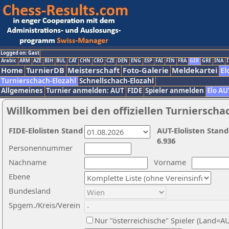
Logged on: Gast
Arabic
ARM
AZE
BIH
BUL
CAT
CHN
CRO
CZE
DEN
ENG
ESP
FAI
FIN
FRA
GER
GRE
INA
I
Home
TurnierDB
Meisterschaft
Foto-Galerie
Meldekartei
El
Turnierschach-Elozahl
Schnellschach-Elozahl
Allgemeines
Turnier anmelden: AUT
FIDE
Spieler anmelden
Elo AU
Willkommen bei den offiziellen Turnierscha
FIDE-Elolisten Stand
AUT-Elolisten Stand
6.936
Personennummer
Nachname
Vorname
Ebene
Bundesland
Spgem./Kreis/Verein
Nur "österreichische" Spieler (Land=A