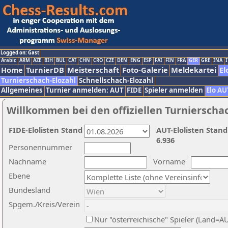
Logged on: Gast
Arabic
ARM
AZE
BIH
BUL
CAT
CHN
CRO
CZE
DEN
ENG
ESP
FAI
FIN
FRA
GER
GRE
INA
I
Home
TurnierDB
Meisterschaft
Foto-Galerie
Meldekartei
El
Turnierschach-Elozahl
Schnellschach-Elozahl
Allgemeines
Turnier anmelden: AUT
FIDE
Spieler anmelden
Elo AU
Willkommen bei den offiziellen Turnierscha
FIDE-Elolisten Stand
AUT-Elolisten Stand
6.936
Personennummer
Nachname
Vorname
Ebene
Bundesland
Spgem./Kreis/Verein
Nur "österreichische" Spieler (Land=A