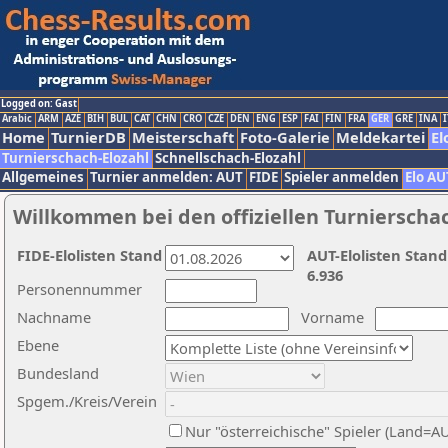
Logged on: Gast
Arabic
ARM
AZE
BIH
BUL
CAT
CHN
CRO
CZE
DEN
ENG
ESP
FAI
FIN
FRA
GER
GRE
INA
I
Home
TurnierDB
Meisterschaft
Foto-Galerie
Meldekartei
El
Turnierschach-Elozahl
Schnellschach-Elozahl
Allgemeines
Turnier anmelden: AUT
FIDE
Spieler anmelden
Elo AU
Willkommen bei den offiziellen Turnierscha
FIDE-Elolisten Stand
AUT-Elolisten Stand
6.936
Personennummer
Nachname
Vorname
Ebene
Bundesland
Spgem./Kreis/Verein
Nur "österreichische" Spieler (Land=A