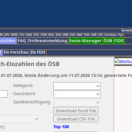
Servert
TA
JPN
MKD
LTU
NED
POL
POR
ROU
RUS
SRB
SVK
SWE
TUR
UKR
VIE
FontSize:11pt
ozahlen
FAQ
Onlineanmeldung
Swiss-Manager
ÖSB
FIDE
T
Elo Vorschau
Elo FIDE
ch-Elozahlen des ÖSB
 01.07.2026, letzte Änderung am 11.07.2026 13:14, gewertete P
Kategorie
Geschlecht
Spielberechtigung
Top 100
UT)