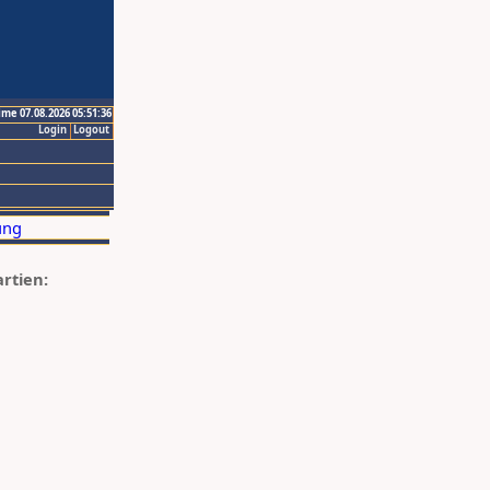
ime 07.08.2026 05:51:36
Login
Logout
artien: