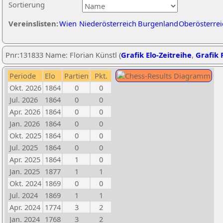
Sortierung
Vereinslisten:
Wien
Niederösterreich
Burgenland
Oberösterrei
Pnr:131833 Name: Florian Künstl (
Grafik Elo-Zeitreihe
,
Grafik P
Periode
Elo
Partien
Pkt.
Okt. 2026
1864
0
0
Jul. 2026
1864
0
0
Apr. 2026
1864
0
0
Jan. 2026
1864
0
0
Okt. 2025
1864
0
0
Jul. 2025
1864
0
0
Apr. 2025
1864
1
0
Jan. 2025
1877
1
1
Okt. 2024
1869
0
0
Jul. 2024
1869
1
1
Apr. 2024
1774
3
2
Jan. 2024
1768
3
2