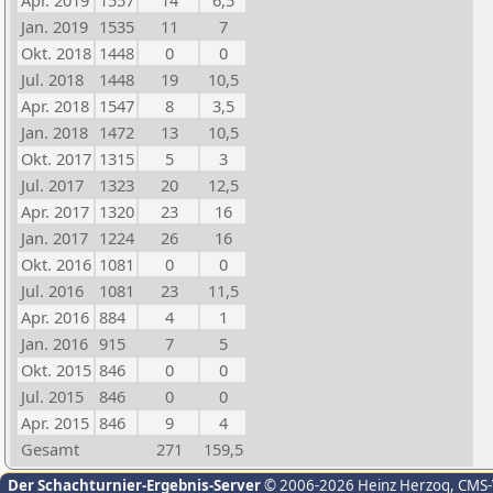
Apr. 2019
1557
14
6,5
Jan. 2019
1535
11
7
Okt. 2018
1448
0
0
Jul. 2018
1448
19
10,5
Apr. 2018
1547
8
3,5
Jan. 2018
1472
13
10,5
Okt. 2017
1315
5
3
Jul. 2017
1323
20
12,5
Apr. 2017
1320
23
16
Jan. 2017
1224
26
16
Okt. 2016
1081
0
0
Jul. 2016
1081
23
11,5
Apr. 2016
884
4
1
Jan. 2016
915
7
5
Okt. 2015
846
0
0
Jul. 2015
846
0
0
Apr. 2015
846
9
4
Gesamt
271
159,5
Der Schachturnier-Ergebnis-Server
© 2006-2026 Heinz Herzog
, CMS