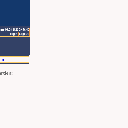
ime 08.08.2026 09:56:40
Login
Logout
artien: