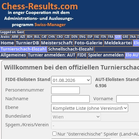
Logged on: Gast
Arabic
ARM
AZE
BIH
BUL
CAT
CHN
CRO
CZE
DEN
ENG
ESP
FAI
FIN
FRA
GER
GRE
INA
I
Home
TurnierDB
Meisterschaft
Foto-Galerie
Meldekartei
El
Turnierschach-Elozahl
Schnellschach-Elozahl
Allgemeines
Turnier anmelden: AUT
FIDE
Spieler anmelden
Elo AU
Willkommen bei den offiziellen Turnierscha
FIDE-Elolisten Stand
AUT-Elolisten Stand
6.936
Personennummer
Nachname
Vorname
Ebene
Bundesland
Spgem./Kreis/Verein
Nur "österreichische" Spieler (Land=A