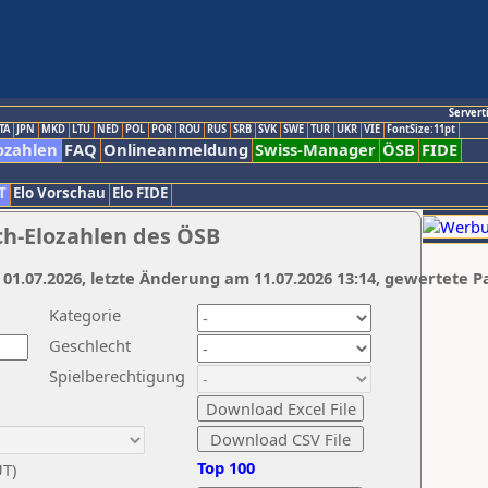
Servert
TA
JPN
MKD
LTU
NED
POL
POR
ROU
RUS
SRB
SVK
SWE
TUR
UKR
VIE
FontSize:11pt
ozahlen
FAQ
Onlineanmeldung
Swiss-Manager
ÖSB
FIDE
T
Elo Vorschau
Elo FIDE
ch-Elozahlen des ÖSB
 01.07.2026, letzte Änderung am 11.07.2026 13:14, gewertete P
Kategorie
Geschlecht
Spielberechtigung
Top 100
UT)