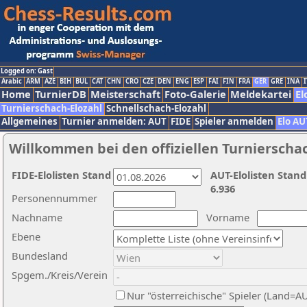
Logged on: Gast
Arabic
ARM
AZE
BIH
BUL
CAT
CHN
CRO
CZE
DEN
ENG
ESP
FAI
FIN
FRA
GER
GRE
INA
I
Home
TurnierDB
Meisterschaft
Foto-Galerie
Meldekartei
El
Turnierschach-Elozahl
Schnellschach-Elozahl
Allgemeines
Turnier anmelden: AUT
FIDE
Spieler anmelden
Elo AU
Willkommen bei den offiziellen Turnierscha
FIDE-Elolisten Stand
AUT-Elolisten Stand
6.936
Personennummer
Nachname
Vorname
Ebene
Bundesland
Spgem./Kreis/Verein
Nur "österreichische" Spieler (Land=A