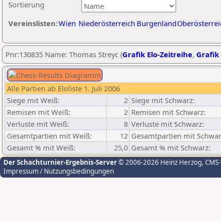
Sortierung
Vereinslisten:
Wien
Niederösterreich
Burgenland
Oberösterrei
Pnr:130835 Name: Thomas Streyc (
Grafik Elo-Zeitreihe
,
Grafik 
Alle Partien ab Eloliste 1. Juli 2006
Siege mit Weiß:
2
Siege mit Schwarz:
Remisen mit Weiß:
2
Remisen mit Schwarz:
Verluste mit Weiß:
8
Verluste mit Schwarz:
Gesamtpartien mit Weiß:
12
Gesamtpartien mit Schwar
Gesamt % mit Weiß:
25,0
Gesamt % mit Schwarz:
Der Schachturnier-Ergebnis-Server
© 2006-2026 Heinz Herzog
, CMS
Impressum / Nutzungsbedingungen