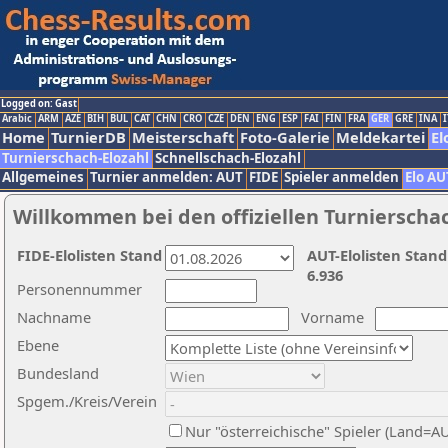
Logged on: Gast
Arabic
ARM
AZE
BIH
BUL
CAT
CHN
CRO
CZE
DEN
ENG
ESP
FAI
FIN
FRA
GER
GRE
INA
I
Home
TurnierDB
Meisterschaft
Foto-Galerie
Meldekartei
El
Turnierschach-Elozahl
Schnellschach-Elozahl
Allgemeines
Turnier anmelden: AUT
FIDE
Spieler anmelden
Elo AU
Willkommen bei den offiziellen Turnierscha
FIDE-Elolisten Stand
AUT-Elolisten Stand
6.936
Personennummer
Nachname
Vorname
Ebene
Bundesland
Spgem./Kreis/Verein
Nur "österreichische" Spieler (Land=A