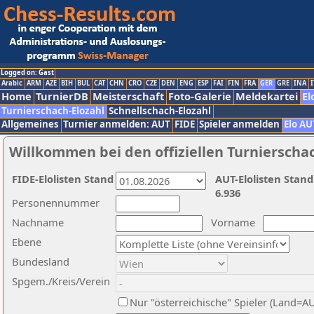
Logged on: Gast
Arabic
ARM
AZE
BIH
BUL
CAT
CHN
CRO
CZE
DEN
ENG
ESP
FAI
FIN
FRA
GER
GRE
INA
I
Home
TurnierDB
Meisterschaft
Foto-Galerie
Meldekartei
El
Turnierschach-Elozahl
Schnellschach-Elozahl
Allgemeines
Turnier anmelden: AUT
FIDE
Spieler anmelden
Elo AU
Willkommen bei den offiziellen Turnierscha
FIDE-Elolisten Stand
AUT-Elolisten Stand
6.936
Personennummer
Nachname
Vorname
Ebene
Bundesland
Spgem./Kreis/Verein
Nur "österreichische" Spieler (Land=A