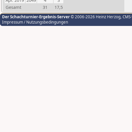
Apr. 2019
2049
4
3
Gesamt
31
17,5
Der Schachturnier-Ergebnis-Server
© 2006-2026 Heinz Herzog
, CMS
Impressum / Nutzungsbedingungen