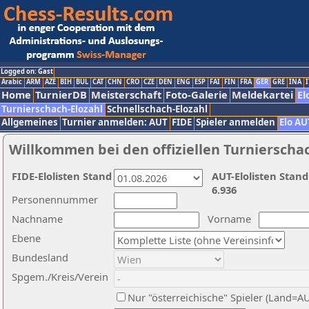
Logged on: Gast
Arabic
ARM
AZE
BIH
BUL
CAT
CHN
CRO
CZE
DEN
ENG
ESP
FAI
FIN
FRA
GER
GRE
INA
I
Home
TurnierDB
Meisterschaft
Foto-Galerie
Meldekartei
El
Turnierschach-Elozahl
Schnellschach-Elozahl
Allgemeines
Turnier anmelden: AUT
FIDE
Spieler anmelden
Elo AU
Willkommen bei den offiziellen Turnierscha
FIDE-Elolisten Stand
AUT-Elolisten Stand
6.936
Personennummer
Nachname
Vorname
Ebene
Bundesland
Spgem./Kreis/Verein
Nur "österreichische" Spieler (Land=A