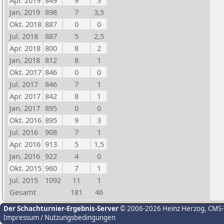
Apr. 2019
849
9
3
Jan. 2019
898
7
3,5
Okt. 2018
887
0
0
Jul. 2018
887
5
2,5
Apr. 2018
800
8
2
Jan. 2018
812
8
1
Okt. 2017
846
0
0
Jul. 2017
846
7
1
Apr. 2017
842
8
1
Jan. 2017
895
0
0
Okt. 2016
895
9
3
Jul. 2016
908
7
1
Apr. 2016
913
5
1,5
Jan. 2016
922
4
0
Okt. 2015
960
7
1
Jul. 2015
1092
11
1
Gesamt
181
46
Der Schachturnier-Ergebnis-Server
© 2006-2026 Heinz Herzog
, CMS
Impressum / Nutzungsbedingungen