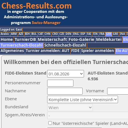
Logged on: Gast
Arabic
ARM
AZE
BIH
BUL
CAT
CHN
CRO
CZE
DEN
ENG
ESP
FAI
FIN
FRA
GER
GRE
INA
I
Home
TurnierDB
Meisterschaft
Foto-Galerie
Meldekartei
El
Turnierschach-Elozahl
Schnellschach-Elozahl
Allgemeines
Turnier anmelden: AUT
FIDE
Spieler anmelden
Elo AU
Willkommen bei den offiziellen Turnierscha
FIDE-Elolisten Stand
AUT-Elolisten Stand
6.936
Personennummer
Nachname
Vorname
Ebene
Bundesland
Spgem./Kreis/Verein
Nur "österreichische" Spieler (Land=A