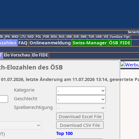
Servert
TA
JPN
MKD
LTU
NED
POL
POR
ROU
RUS
SRB
SVK
SWE
TUR
UKR
VIE
FontSize:11pt
ozahlen
FAQ
Onlineanmeldung
Swiss-Manager
ÖSB
FIDE
T
Elo Vorschau
Elo FIDE
ch-Elozahlen des ÖSB
 01.07.2026, letzte Änderung am 11.07.2026 13:14, gewertete P
Kategorie
Geschlecht
Spielberechtigung
Top 100
UT)