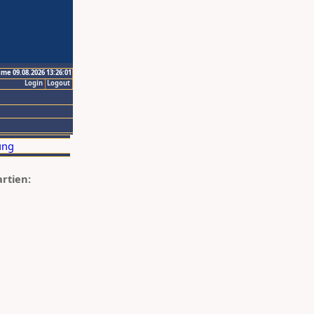
ime 09.08.2026 13:26:01
Login
Logout
artien: