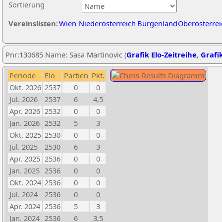
Sortierung
Vereinslisten:
Wien
Niederösterreich
Burgenland
Oberösterrei
Pnr:130685 Name: Sasa Martinovic (
Grafik Elo-Zeitreihe
,
Grafik
Periode
Elo
Partien
Pkt.
Okt. 2026
2537
0
0
Jul. 2026
2537
6
4,5
Apr. 2026
2532
0
0
Jan. 2026
2532
5
3
Okt. 2025
2530
0
0
Jul. 2025
2530
6
3
Apr. 2025
2536
0
0
Jan. 2025
2536
0
0
Okt. 2024
2536
0
0
Jul. 2024
2536
0
0
Apr. 2024
2536
5
3
Jan. 2024
2536
6
3,5