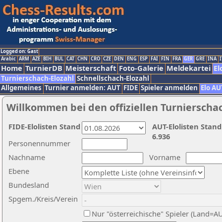
Logged on: Gast
Arabic
ARM
AZE
BIH
BUL
CAT
CHN
CRO
CZE
DEN
ENG
ESP
FAI
FIN
FRA
GER
GRE
INA
I
Home
TurnierDB
Meisterschaft
Foto-Galerie
Meldekartei
El
Turnierschach-Elozahl
Schnellschach-Elozahl
Allgemeines
Turnier anmelden: AUT
FIDE
Spieler anmelden
Elo AU
Willkommen bei den offiziellen Turnierscha
FIDE-Elolisten Stand
AUT-Elolisten Stand
6.936
Personennummer
Nachname
Vorname
Ebene
Bundesland
Spgem./Kreis/Verein
Nur "österreichische" Spieler (Land=A