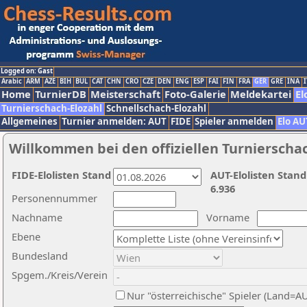
Logged on: Gast
Arabic
ARM
AZE
BIH
BUL
CAT
CHN
CRO
CZE
DEN
ENG
ESP
FAI
FIN
FRA
GER
GRE
INA
I
Home
TurnierDB
Meisterschaft
Foto-Galerie
Meldekartei
El
Turnierschach-Elozahl
Schnellschach-Elozahl
Allgemeines
Turnier anmelden: AUT
FIDE
Spieler anmelden
Elo AU
Willkommen bei den offiziellen Turnierscha
FIDE-Elolisten Stand
AUT-Elolisten Stand
6.936
Personennummer
Nachname
Vorname
Ebene
Bundesland
Spgem./Kreis/Verein
Nur "österreichische" Spieler (Land=A