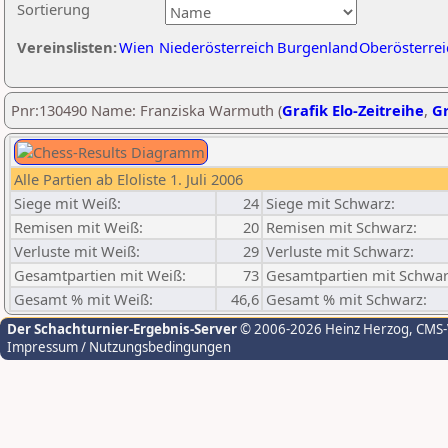
Sortierung
Vereinslisten:
Wien
Niederösterreich
Burgenland
Oberösterrei
Pnr:130490 Name: Franziska Warmuth (
Grafik Elo-Zeitreihe
,
Gr
Alle Partien ab Eloliste 1. Juli 2006
Siege mit Weiß:
24
Siege mit Schwarz:
Remisen mit Weiß:
20
Remisen mit Schwarz:
Verluste mit Weiß:
29
Verluste mit Schwarz:
Gesamtpartien mit Weiß:
73
Gesamtpartien mit Schwar
Gesamt % mit Weiß:
46,6
Gesamt % mit Schwarz:
Der Schachturnier-Ergebnis-Server
© 2006-2026 Heinz Herzog
, CMS
Impressum / Nutzungsbedingungen