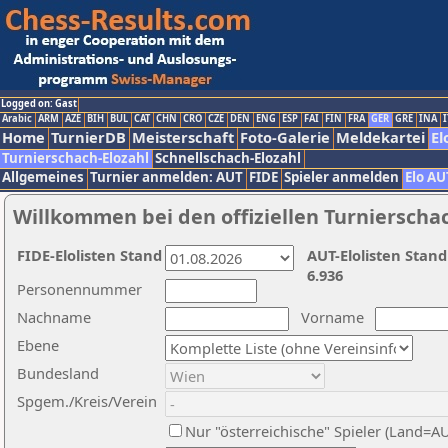
Logged on: Gast
Arabic
ARM
AZE
BIH
BUL
CAT
CHN
CRO
CZE
DEN
ENG
ESP
FAI
FIN
FRA
GER
GRE
INA
I
Home
TurnierDB
Meisterschaft
Foto-Galerie
Meldekartei
El
Turnierschach-Elozahl
Schnellschach-Elozahl
Allgemeines
Turnier anmelden: AUT
FIDE
Spieler anmelden
Elo AU
Willkommen bei den offiziellen Turnierscha
FIDE-Elolisten Stand
AUT-Elolisten Stand
6.936
Personennummer
Nachname
Vorname
Ebene
Bundesland
Spgem./Kreis/Verein
Nur "österreichische" Spieler (Land=A