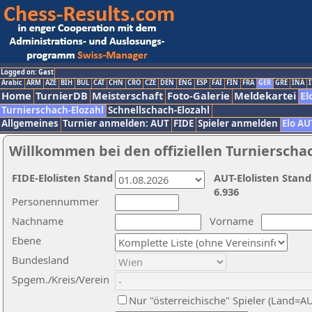
Logged on: Gast
Arabic
ARM
AZE
BIH
BUL
CAT
CHN
CRO
CZE
DEN
ENG
ESP
FAI
FIN
FRA
GER
GRE
INA
I
Home
TurnierDB
Meisterschaft
Foto-Galerie
Meldekartei
El
Turnierschach-Elozahl
Schnellschach-Elozahl
Allgemeines
Turnier anmelden: AUT
FIDE
Spieler anmelden
Elo AU
Willkommen bei den offiziellen Turnierscha
FIDE-Elolisten Stand
AUT-Elolisten Stand
6.936
Personennummer
Nachname
Vorname
Ebene
Bundesland
Spgem./Kreis/Verein
Nur "österreichische" Spieler (Land=A