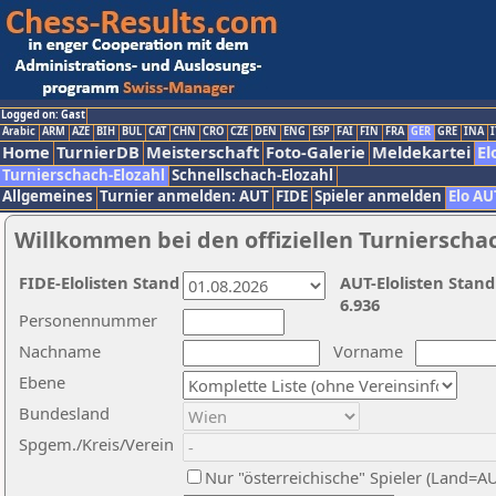
Logged on: Gast
Arabic
ARM
AZE
BIH
BUL
CAT
CHN
CRO
CZE
DEN
ENG
ESP
FAI
FIN
FRA
GER
GRE
INA
I
Home
TurnierDB
Meisterschaft
Foto-Galerie
Meldekartei
El
Turnierschach-Elozahl
Schnellschach-Elozahl
Allgemeines
Turnier anmelden: AUT
FIDE
Spieler anmelden
Elo AU
Willkommen bei den offiziellen Turnierscha
FIDE-Elolisten Stand
AUT-Elolisten Stand
6.936
Personennummer
Nachname
Vorname
Ebene
Bundesland
Spgem./Kreis/Verein
Nur "österreichische" Spieler (Land=A