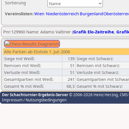
Sortierung
Vereinslisten:
Wien
Niederösterreich
Burgenland
Oberösterrei
Pnr:129960 Name: Adamo Valtiner (
Grafik Elo-Zeitreihe
,
Grafik
Alle Partien ab Eloliste 1. Juli 2006
Siege mit Weiß:
139
Siege mit Schwarz:
Remisen mit Weiß:
51
Remisen mit Schwarz:
Verluste mit Weiß:
51
Verluste mit Schwarz:
Gesamtpartien mit Weiß:
241
Gesamtpartien mit Schwar
Gesamt % mit Weiß:
68,3
Gesamt % mit Schwarz:
Der Schachturnier-Ergebnis-Server
© 2006-2026 Heinz Herzog
, CMS
Impressum / Nutzungsbedingungen