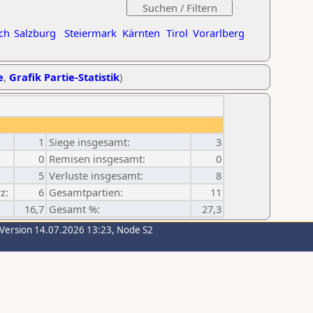
ch
Salzburg
Steiermark
Kärnten
Tirol
Vorarlberg
e
,
Grafik Partie-Statistik
)
1
Siege insgesamt:
3
0
Remisen insgesamt:
0
5
Verluste insgesamt:
8
z:
6
Gesamtpartien:
11
16,7
Gesamt %:
27,3
-Version 14.07.2026 13:23, Node S2