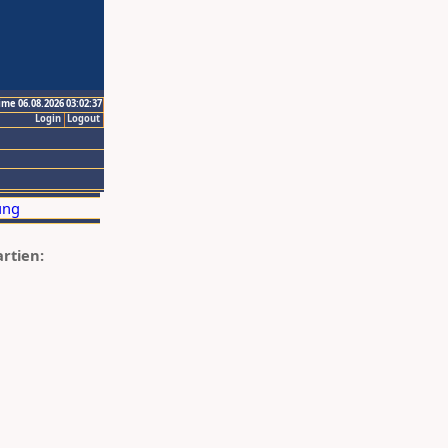
ime 06.08.2026 03:02:37
Login
Logout
artien: