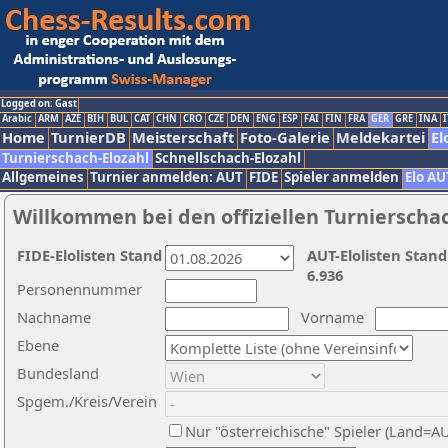
Logged on: Gast
Arabic
ARM
AZE
BIH
BUL
CAT
CHN
CRO
CZE
DEN
ENG
ESP
FAI
FIN
FRA
GER
GRE
INA
I
Home
TurnierDB
Meisterschaft
Foto-Galerie
Meldekartei
El
Turnierschach-Elozahl
Schnellschach-Elozahl
Allgemeines
Turnier anmelden: AUT
FIDE
Spieler anmelden
Elo AU
Willkommen bei den offiziellen Turnierscha
FIDE-Elolisten Stand
AUT-Elolisten Stand
6.936
Personennummer
Nachname
Vorname
Ebene
Bundesland
Spgem./Kreis/Verein
Nur "österreichische" Spieler (Land=A