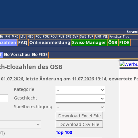
Servert
TA
JPN
MKD
LTU
NED
POL
POR
ROU
RUS
SRB
SVK
SWE
TUR
UKR
VIE
FontSize:11pt
ozahlen
FAQ
Onlineanmeldung
Swiss-Manager
ÖSB
FIDE
T
Elo Vorschau
Elo FIDE
ch-Elozahlen des ÖSB
 01.07.2026, letzte Änderung am 11.07.2026 13:14, gewertete P
Kategorie
Geschlecht
Spielberechtigung
Top 100
UT)