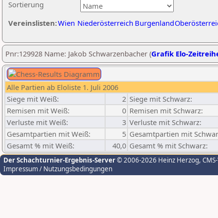
Sortierung
Vereinslisten:
Wien
Niederösterreich
Burgenland
Oberösterrei
Pnr:129928 Name: Jakob Schwarzenbacher (
Grafik Elo-Zeitreih
Alle Partien ab Eloliste 1. Juli 2006
Siege mit Weiß:
2
Siege mit Schwarz:
Remisen mit Weiß:
0
Remisen mit Schwarz:
Verluste mit Weiß:
3
Verluste mit Schwarz:
Gesamtpartien mit Weiß:
5
Gesamtpartien mit Schwar
Gesamt % mit Weiß:
40,0
Gesamt % mit Schwarz:
Der Schachturnier-Ergebnis-Server
© 2006-2026 Heinz Herzog
, CMS
Impressum / Nutzungsbedingungen