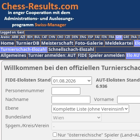
Logged on: Gast
Arabic
ARM
AZE
BIH
BUL
CAT
CHN
CRO
CZE
DEN
ENG
ESP
FAI
FIN
FRA
GER
GRE
INA
I
Home
TurnierDB
Meisterschaft
Foto-Galerie
Meldekartei
El
Turnierschach-Elozahl
Schnellschach-Elozahl
Allgemeines
Turnier anmelden: AUT
FIDE
Spieler anmelden
Elo AU
Willkommen bei den offiziellen Turnierscha
FIDE-Elolisten Stand
AUT-Elolisten Stand
6.936
Personennummer
Nachname
Vorname
Ebene
Bundesland
Spgem./Kreis/Verein
Nur "österreichische" Spieler (Land=A