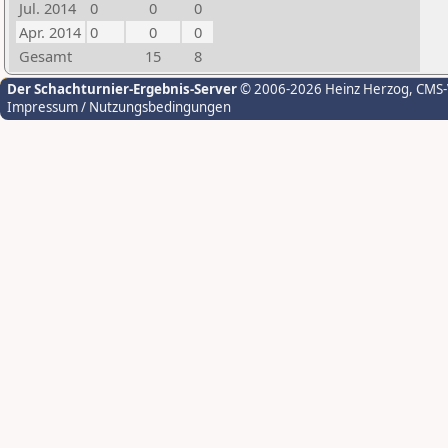
Jul. 2014
0
0
0
Apr. 2014
0
0
0
Gesamt
15
8
Der Schachturnier-Ergebnis-Server
© 2006-2026 Heinz Herzog
, CMS
Impressum / Nutzungsbedingungen