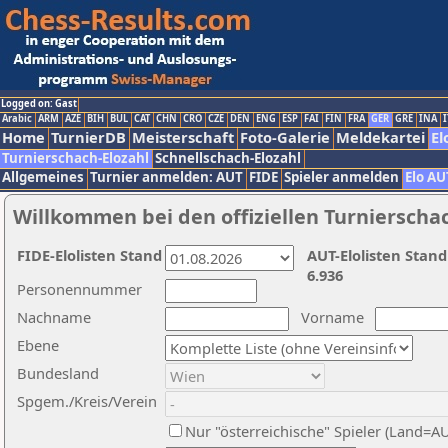
Logged on: Gast
Arabic
ARM
AZE
BIH
BUL
CAT
CHN
CRO
CZE
DEN
ENG
ESP
FAI
FIN
FRA
GER
GRE
INA
I
Home
TurnierDB
Meisterschaft
Foto-Galerie
Meldekartei
El
Turnierschach-Elozahl
Schnellschach-Elozahl
Allgemeines
Turnier anmelden: AUT
FIDE
Spieler anmelden
Elo AU
Willkommen bei den offiziellen Turnierscha
FIDE-Elolisten Stand
AUT-Elolisten Stand
6.936
Personennummer
Nachname
Vorname
Ebene
Bundesland
Spgem./Kreis/Verein
Nur "österreichische" Spieler (Land=A