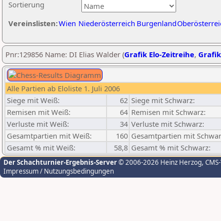
Sortierung
Vereinslisten:
Wien
Niederösterreich
Burgenland
Oberösterrei
Pnr:129856 Name: DI Elias Walder (
Grafik Elo-Zeitreihe
,
Grafik
Alle Partien ab Eloliste 1. Juli 2006
Siege mit Weiß:
62
Siege mit Schwarz:
Remisen mit Weiß:
64
Remisen mit Schwarz:
Verluste mit Weiß:
34
Verluste mit Schwarz:
Gesamtpartien mit Weiß:
160
Gesamtpartien mit Schwar
Gesamt % mit Weiß:
58,8
Gesamt % mit Schwarz:
Der Schachturnier-Ergebnis-Server
© 2006-2026 Heinz Herzog
, CMS
Impressum / Nutzungsbedingungen