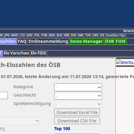
Servert
TA
JPN
MKD
LTU
NED
POL
POR
ROU
RUS
SRB
SVK
SWE
TUR
UKR
VIE
FontSize:11pt
ozahlen
FAQ
Onlineanmeldung
Swiss-Manager
ÖSB
FIDE
T
Elo Vorschau
Elo FIDE
ch-Elozahlen des ÖSB
 01.07.2026, letzte Änderung am 11.07.2026 13:14, gewertete P
Kategorie
Geschlecht
Spielberechtigung
Top 100
UT)