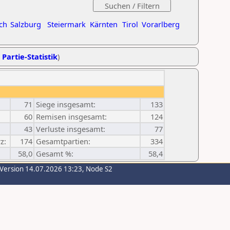
ch
Salzburg
Steiermark
Kärnten
Tirol
Vorarlberg
 Partie-Statistik
)
71
Siege insgesamt:
133
60
Remisen insgesamt:
124
43
Verluste insgesamt:
77
z:
174
Gesamtpartien:
334
58,0
Gesamt %:
58,4
-Version 14.07.2026 13:23, Node S2