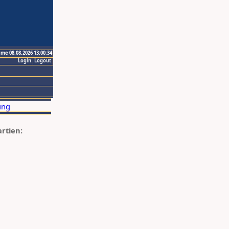
ime 08.08.2026 13:00:34
Login
Logout
artien: