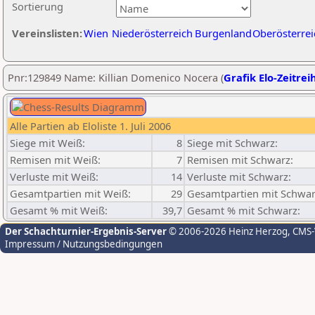
Sortierung
Vereinslisten:
Wien
Niederösterreich
Burgenland
Oberösterrei
Pnr:129849 Name: Killian Domenico Nocera (
Grafik Elo-Zeitrei
Alle Partien ab Eloliste 1. Juli 2006
Siege mit Weiß:
8
Siege mit Schwarz:
Remisen mit Weiß:
7
Remisen mit Schwarz:
Verluste mit Weiß:
14
Verluste mit Schwarz:
Gesamtpartien mit Weiß:
29
Gesamtpartien mit Schwar
Gesamt % mit Weiß:
39,7
Gesamt % mit Schwarz:
Der Schachturnier-Ergebnis-Server
© 2006-2026 Heinz Herzog
, CMS
Impressum / Nutzungsbedingungen