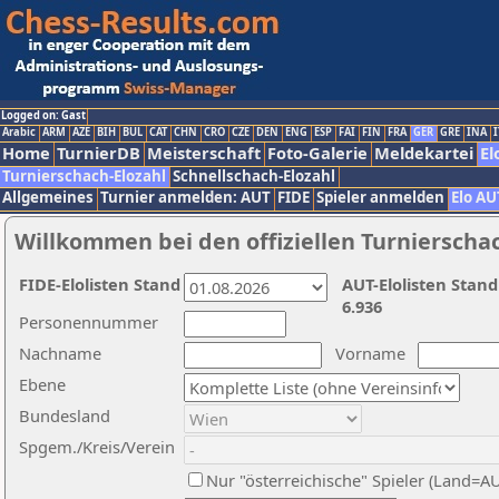
Logged on: Gast
Arabic
ARM
AZE
BIH
BUL
CAT
CHN
CRO
CZE
DEN
ENG
ESP
FAI
FIN
FRA
GER
GRE
INA
I
Home
TurnierDB
Meisterschaft
Foto-Galerie
Meldekartei
El
Turnierschach-Elozahl
Schnellschach-Elozahl
Allgemeines
Turnier anmelden: AUT
FIDE
Spieler anmelden
Elo AU
Willkommen bei den offiziellen Turnierscha
FIDE-Elolisten Stand
AUT-Elolisten Stand
6.936
Personennummer
Nachname
Vorname
Ebene
Bundesland
Spgem./Kreis/Verein
Nur "österreichische" Spieler (Land=A