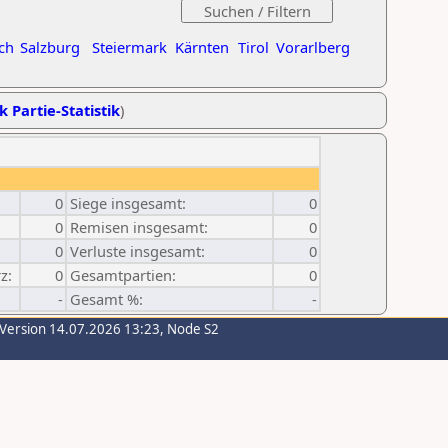
ch
Salzburg
Steiermark
Kärnten
Tirol
Vorarlberg
k Partie-Statistik
)
0
Siege insgesamt:
0
0
Remisen insgesamt:
0
0
Verluste insgesamt:
0
z:
0
Gesamtpartien:
0
-
Gesamt %:
-
-Version 14.07.2026 13:23, Node S2