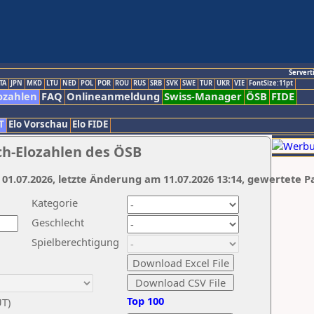
Servert
TA
JPN
MKD
LTU
NED
POL
POR
ROU
RUS
SRB
SVK
SWE
TUR
UKR
VIE
FontSize:11pt
ozahlen
FAQ
Onlineanmeldung
Swiss-Manager
ÖSB
FIDE
T
Elo Vorschau
Elo FIDE
ch-Elozahlen des ÖSB
 01.07.2026, letzte Änderung am 11.07.2026 13:14, gewertete P
Kategorie
Geschlecht
Spielberechtigung
Top 100
UT)