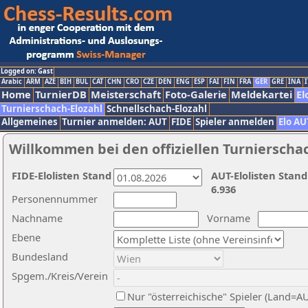
Logged on: Gast
Arabic
ARM
AZE
BIH
BUL
CAT
CHN
CRO
CZE
DEN
ENG
ESP
FAI
FIN
FRA
GER
GRE
INA
I
Home
TurnierDB
Meisterschaft
Foto-Galerie
Meldekartei
El
Turnierschach-Elozahl
Schnellschach-Elozahl
Allgemeines
Turnier anmelden: AUT
FIDE
Spieler anmelden
Elo AU
Willkommen bei den offiziellen Turnierscha
FIDE-Elolisten Stand
AUT-Elolisten Stand
6.936
Personennummer
Nachname
Vorname
Ebene
Bundesland
Spgem./Kreis/Verein
Nur "österreichische" Spieler (Land=A