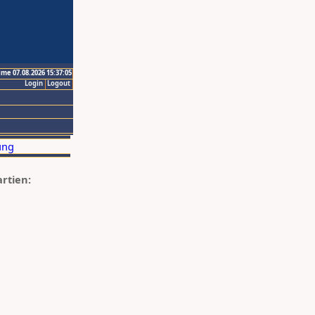
ime 07.08.2026 15:37:05
Login
Logout
artien: