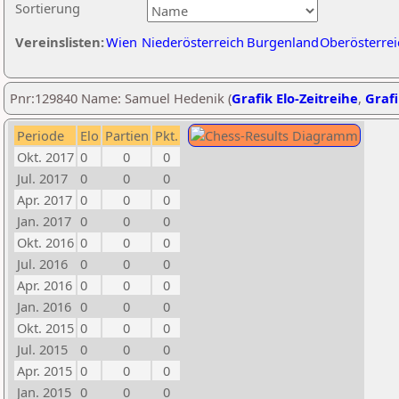
Sortierung
Vereinslisten:
Wien
Niederösterreich
Burgenland
Oberösterrei
Pnr:129840 Name: Samuel Hedenik (
Grafik Elo-Zeitreihe
,
Grafi
Periode
Elo
Partien
Pkt.
Okt. 2017
0
0
0
Jul. 2017
0
0
0
Apr. 2017
0
0
0
Jan. 2017
0
0
0
Okt. 2016
0
0
0
Jul. 2016
0
0
0
Apr. 2016
0
0
0
Jan. 2016
0
0
0
Okt. 2015
0
0
0
Jul. 2015
0
0
0
Apr. 2015
0
0
0
Jan. 2015
0
0
0