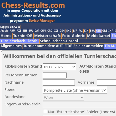
Logged on: Gast
Arabic
ARM
AZE
BIH
BUL
CAT
CHN
CRO
CZE
DEN
ENG
ESP
FAI
FIN
FRA
GER
GRE
INA
I
Home
TurnierDB
Meisterschaft
Foto-Galerie
Meldekartei
El
Turnierschach-Elozahl
Schnellschach-Elozahl
Allgemeines
Turnier anmelden: AUT
FIDE
Spieler anmelden
Elo AU
Willkommen bei den offiziellen Turnierscha
FIDE-Elolisten Stand
AUT-Elolisten Stand
6.936
Personennummer
Nachname
Vorname
Ebene
Bundesland
Spgem./Kreis/Verein
Nur "österreichische" Spieler (Land=A