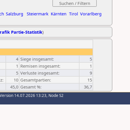
ch
Salzburg
Steiermark
Kärnten
Tirol
Vorarlberg
rafik Partie-Statistik
)
4
Siege insgesamt:
5
1
Remisen insgesamt:
1
5
Verluste insgesamt:
9
z:
10
Gesamtpartien:
15
45,0
Gesamt %:
36,7
-Version 14.07.2026 13:23, Node S2