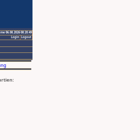
ime 06.08.2026 08:20:49
Login
Logout
artien: