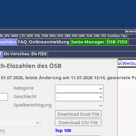
Servert
TA
JPN
MKD
LTU
NED
POL
POR
ROU
RUS
SRB
SVK
SWE
TUR
UKR
VIE
FontSize:11pt
ozahlen
FAQ
Onlineanmeldung
Swiss-Manager
ÖSB
FIDE
T
Elo Vorschau
Elo FIDE
ch-Elozahlen des ÖSB
 01.07.2026, letzte Änderung am 11.07.2026 13:14, gewertete P
Kategorie
Geschlecht
Spielberechtigung
Top 100
UT)