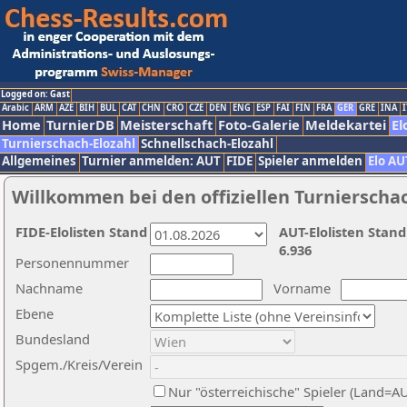
Logged on: Gast
Arabic
ARM
AZE
BIH
BUL
CAT
CHN
CRO
CZE
DEN
ENG
ESP
FAI
FIN
FRA
GER
GRE
INA
I
Home
TurnierDB
Meisterschaft
Foto-Galerie
Meldekartei
El
Turnierschach-Elozahl
Schnellschach-Elozahl
Allgemeines
Turnier anmelden: AUT
FIDE
Spieler anmelden
Elo AU
Willkommen bei den offiziellen Turnierscha
FIDE-Elolisten Stand
AUT-Elolisten Stand
6.936
Personennummer
Nachname
Vorname
Ebene
Bundesland
Spgem./Kreis/Verein
Nur "österreichische" Spieler (Land=A