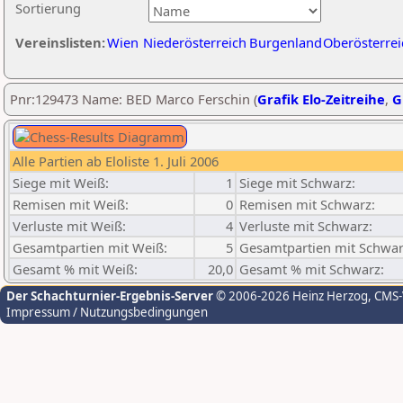
Sortierung
Vereinslisten:
Wien
Niederösterreich
Burgenland
Oberösterrei
Pnr:129473 Name: BED Marco Ferschin (
Grafik Elo-Zeitreihe
,
G
Alle Partien ab Eloliste 1. Juli 2006
Siege mit Weiß:
1
Siege mit Schwarz:
Remisen mit Weiß:
0
Remisen mit Schwarz:
Verluste mit Weiß:
4
Verluste mit Schwarz:
Gesamtpartien mit Weiß:
5
Gesamtpartien mit Schwar
Gesamt % mit Weiß:
20,0
Gesamt % mit Schwarz:
Der Schachturnier-Ergebnis-Server
© 2006-2026 Heinz Herzog
, CMS
Impressum / Nutzungsbedingungen