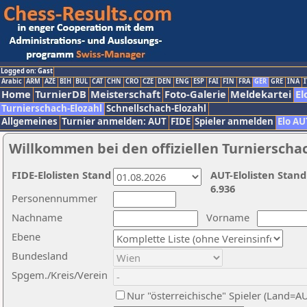
Logged on: Gast
Arabic
ARM
AZE
BIH
BUL
CAT
CHN
CRO
CZE
DEN
ENG
ESP
FAI
FIN
FRA
GER
GRE
INA
I
Home
TurnierDB
Meisterschaft
Foto-Galerie
Meldekartei
El
Turnierschach-Elozahl
Schnellschach-Elozahl
Allgemeines
Turnier anmelden: AUT
FIDE
Spieler anmelden
Elo AU
Willkommen bei den offiziellen Turnierscha
FIDE-Elolisten Stand
AUT-Elolisten Stand
6.936
Personennummer
Nachname
Vorname
Ebene
Bundesland
Spgem./Kreis/Verein
Nur "österreichische" Spieler (Land=A