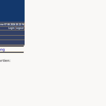
ime 07.08.2026 20:23:16
Login
Logout
artien: