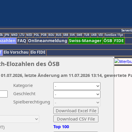
Servert
TA
JPN
MKD
LTU
NED
POL
POR
ROU
RUS
SRB
SVK
SWE
TUR
UKR
VIE
FontSize:11pt
ozahlen
FAQ
Onlineanmeldung
Swiss-Manager
ÖSB
FIDE
T
Elo Vorschau
Elo FIDE
ch-Elozahlen des ÖSB
 01.07.2026, letzte Änderung am 11.07.2026 13:14, gewertete P
Kategorie
Geschlecht
Spielberechtigung
Top 100
UT)