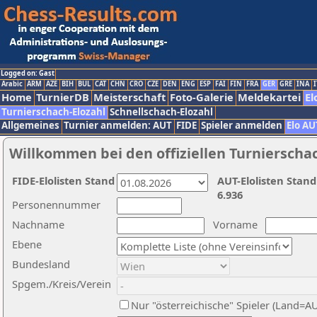
Logged on: Gast
Arabic
ARM
AZE
BIH
BUL
CAT
CHN
CRO
CZE
DEN
ENG
ESP
FAI
FIN
FRA
GER
GRE
INA
I
Home
TurnierDB
Meisterschaft
Foto-Galerie
Meldekartei
El
Turnierschach-Elozahl
Schnellschach-Elozahl
Allgemeines
Turnier anmelden: AUT
FIDE
Spieler anmelden
Elo AU
Willkommen bei den offiziellen Turnierscha
FIDE-Elolisten Stand
AUT-Elolisten Stand
6.936
Personennummer
Nachname
Vorname
Ebene
Bundesland
Spgem./Kreis/Verein
Nur "österreichische" Spieler (Land=A