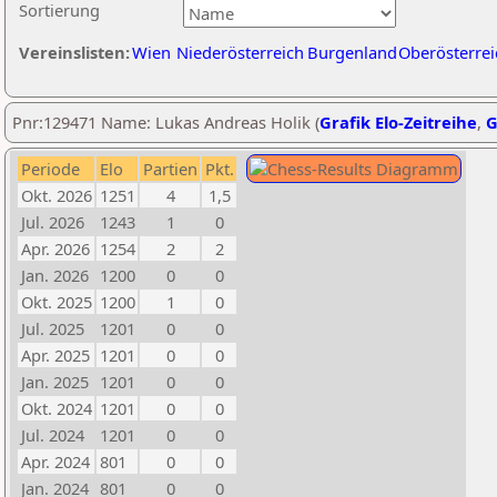
Sortierung
Vereinslisten:
Wien
Niederösterreich
Burgenland
Oberösterrei
Pnr:129471 Name: Lukas Andreas Holik (
Grafik Elo-Zeitreihe
,
G
Periode
Elo
Partien
Pkt.
Okt. 2026
1251
4
1,5
Jul. 2026
1243
1
0
Apr. 2026
1254
2
2
Jan. 2026
1200
0
0
Okt. 2025
1200
1
0
Jul. 2025
1201
0
0
Apr. 2025
1201
0
0
Jan. 2025
1201
0
0
Okt. 2024
1201
0
0
Jul. 2024
1201
0
0
Apr. 2024
801
0
0
Jan. 2024
801
0
0