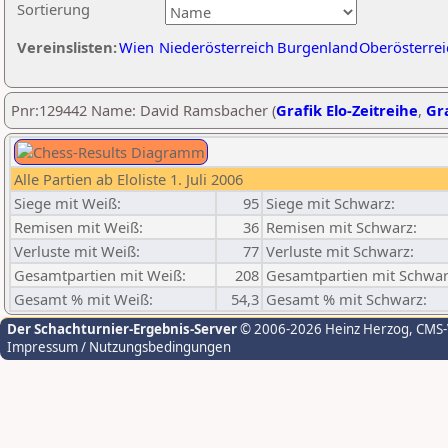
Sortierung
Vereinslisten:
Wien
Niederösterreich
Burgenland
Oberösterrei
Pnr:129442 Name: David Ramsbacher (
Grafik Elo-Zeitreihe
,
Gra
Alle Partien ab Eloliste 1. Juli 2006
Siege mit Weiß:
95
Siege mit Schwarz:
Remisen mit Weiß:
36
Remisen mit Schwarz:
Verluste mit Weiß:
77
Verluste mit Schwarz:
Gesamtpartien mit Weiß:
208
Gesamtpartien mit Schwar
Gesamt % mit Weiß:
54,3
Gesamt % mit Schwarz:
Der Schachturnier-Ergebnis-Server
© 2006-2026 Heinz Herzog
, CMS
Impressum / Nutzungsbedingungen