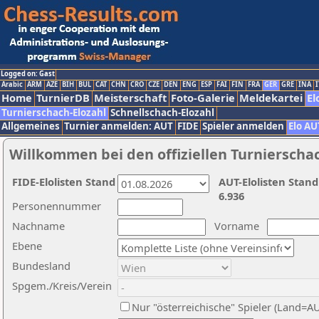
Logged on: Gast
Arabic
ARM
AZE
BIH
BUL
CAT
CHN
CRO
CZE
DEN
ENG
ESP
FAI
FIN
FRA
GER
GRE
INA
I
Home
TurnierDB
Meisterschaft
Foto-Galerie
Meldekartei
El
Turnierschach-Elozahl
Schnellschach-Elozahl
Allgemeines
Turnier anmelden: AUT
FIDE
Spieler anmelden
Elo AU
Willkommen bei den offiziellen Turnierscha
FIDE-Elolisten Stand
AUT-Elolisten Stand
6.936
Personennummer
Nachname
Vorname
Ebene
Bundesland
Spgem./Kreis/Verein
Nur "österreichische" Spieler (Land=A