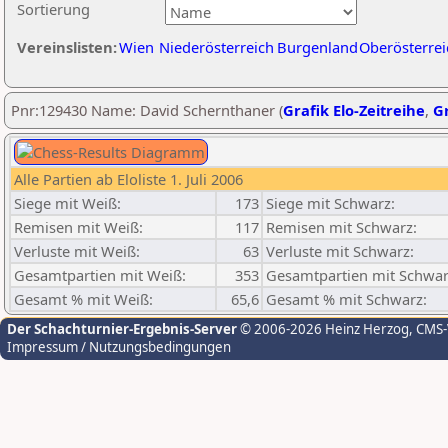
Sortierung
Vereinslisten:
Wien
Niederösterreich
Burgenland
Oberösterrei
Pnr:129430 Name: David Schernthaner (
Grafik Elo-Zeitreihe
,
Gr
Alle Partien ab Eloliste 1. Juli 2006
Siege mit Weiß:
173
Siege mit Schwarz:
Remisen mit Weiß:
117
Remisen mit Schwarz:
Verluste mit Weiß:
63
Verluste mit Schwarz:
Gesamtpartien mit Weiß:
353
Gesamtpartien mit Schwar
Gesamt % mit Weiß:
65,6
Gesamt % mit Schwarz:
Der Schachturnier-Ergebnis-Server
© 2006-2026 Heinz Herzog
, CMS
Impressum / Nutzungsbedingungen