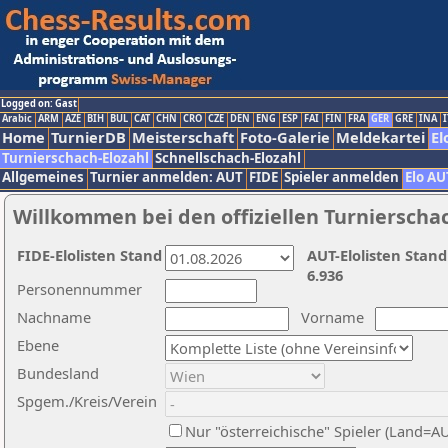
Logged on: Gast
Arabic
ARM
AZE
BIH
BUL
CAT
CHN
CRO
CZE
DEN
ENG
ESP
FAI
FIN
FRA
GER
GRE
INA
I
Home
TurnierDB
Meisterschaft
Foto-Galerie
Meldekartei
El
Turnierschach-Elozahl
Schnellschach-Elozahl
Allgemeines
Turnier anmelden: AUT
FIDE
Spieler anmelden
Elo AU
Willkommen bei den offiziellen Turnierscha
FIDE-Elolisten Stand
AUT-Elolisten Stand
6.936
Personennummer
Nachname
Vorname
Ebene
Bundesland
Spgem./Kreis/Verein
Nur "österreichische" Spieler (Land=A