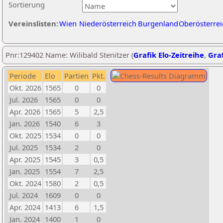
Sortierung
Vereinslisten:
Wien
Niederösterreich
Burgenland
Oberösterrei
Pnr:129402 Name: Wilibald Stenitzer (
Grafik Elo-Zeitreihe
,
Graf
Periode
Elo
Partien
Pkt.
Okt. 2026
1565
0
0
Jul. 2026
1565
0
0
Apr. 2026
1565
5
2,5
Jan. 2026
1540
6
3
Okt. 2025
1534
0
0
Jul. 2025
1534
2
0
Apr. 2025
1545
3
0,5
Jan. 2025
1554
7
2,5
Okt. 2024
1580
2
0,5
Jul. 2024
1609
0
0
Apr. 2024
1413
6
1,5
Jan. 2024
1400
1
0