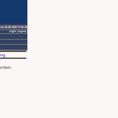
ime 06.08.2026 15:30:24
Login
Logout
artien: