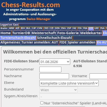
Logged on: Gast
Arabic
ARM
AZE
BIH
BUL
CAT
CHN
CRO
CZE
DEN
ENG
ESP
FAI
FIN
FRA
GER
GRE
INA
I
Home
TurnierDB
Meisterschaft
Foto-Galerie
Meldekartei
El
Turnierschach-Elozahl
Schnellschach-Elozahl
Allgemeines
Turnier anmelden: AUT
FIDE
Spieler anmelden
Elo AU
Willkommen bei den offiziellen Turnierscha
FIDE-Elolisten Stand
AUT-Elolisten Stand
6.936
Personennummer
Nachname
Vorname
Ebene
Bundesland
Spgem./Kreis/Verein
Nur "österreichische" Spieler (Land=A