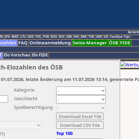
Servert
TA
JPN
MKD
LTU
NED
POL
POR
ROU
RUS
SRB
SVK
SWE
TUR
UKR
VIE
FontSize:11pt
ozahlen
FAQ
Onlineanmeldung
Swiss-Manager
ÖSB
FIDE
T
Elo Vorschau
Elo FIDE
ch-Elozahlen des ÖSB
 01.07.2026, letzte Änderung am 11.07.2026 13:14, gewertete P
Kategorie
Geschlecht
Spielberechtigung
Top 100
UT)