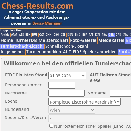
Logged on: Gast
Arabic
ARM
AZE
BIH
BUL
CAT
CHN
CRO
CZE
DEN
ENG
ESP
FAI
FIN
FRA
GER
GRE
INA
I
Home
TurnierDB
Meisterschaft
Foto-Galerie
Meldekartei
El
Turnierschach-Elozahl
Schnellschach-Elozahl
Allgemeines
Turnier anmelden: AUT
FIDE
Spieler anmelden
Elo AU
Willkommen bei den offiziellen Turnierscha
FIDE-Elolisten Stand
AUT-Elolisten Stand
6.936
Personennummer
Nachname
Vorname
Ebene
Bundesland
Spgem./Kreis/Verein
Nur "österreichische" Spieler (Land=A