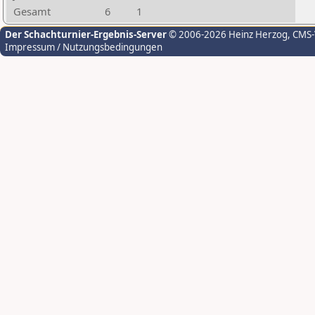
Gesamt
6
1
Der Schachturnier-Ergebnis-Server
© 2006-2026 Heinz Herzog
, CMS
Impressum / Nutzungsbedingungen