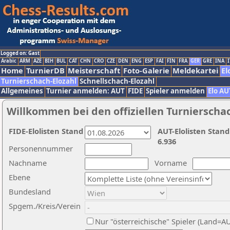
Logged on: Gast
Arabic
ARM
AZE
BIH
BUL
CAT
CHN
CRO
CZE
DEN
ENG
ESP
FAI
FIN
FRA
GER
GRE
INA
I
Home
TurnierDB
Meisterschaft
Foto-Galerie
Meldekartei
El
Turnierschach-Elozahl
Schnellschach-Elozahl
Allgemeines
Turnier anmelden: AUT
FIDE
Spieler anmelden
Elo AU
Willkommen bei den offiziellen Turnierscha
FIDE-Elolisten Stand
AUT-Elolisten Stand
6.936
Personennummer
Nachname
Vorname
Ebene
Bundesland
Spgem./Kreis/Verein
Nur "österreichische" Spieler (Land=A