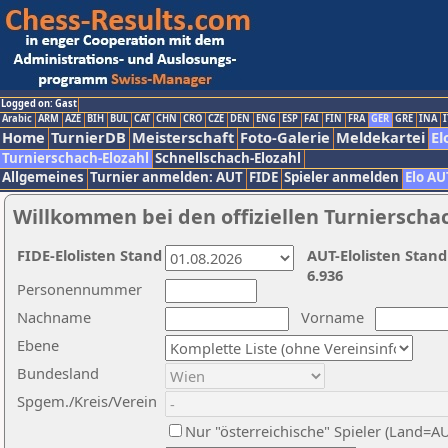
Logged on: Gast
Arabic
ARM
AZE
BIH
BUL
CAT
CHN
CRO
CZE
DEN
ENG
ESP
FAI
FIN
FRA
GER
GRE
INA
I
Home
TurnierDB
Meisterschaft
Foto-Galerie
Meldekartei
El
Turnierschach-Elozahl
Schnellschach-Elozahl
Allgemeines
Turnier anmelden: AUT
FIDE
Spieler anmelden
Elo AU
Willkommen bei den offiziellen Turnierscha
FIDE-Elolisten Stand
AUT-Elolisten Stand
6.936
Personennummer
Nachname
Vorname
Ebene
Bundesland
Spgem./Kreis/Verein
Nur "österreichische" Spieler (Land=A