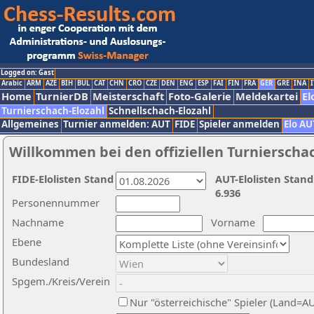
Logged on: Gast
Arabic
ARM
AZE
BIH
BUL
CAT
CHN
CRO
CZE
DEN
ENG
ESP
FAI
FIN
FRA
GER
GRE
INA
I
Home
TurnierDB
Meisterschaft
Foto-Galerie
Meldekartei
El
Turnierschach-Elozahl
Schnellschach-Elozahl
Allgemeines
Turnier anmelden: AUT
FIDE
Spieler anmelden
Elo AU
Willkommen bei den offiziellen Turnierscha
FIDE-Elolisten Stand
AUT-Elolisten Stand
6.936
Personennummer
Nachname
Vorname
Ebene
Bundesland
Spgem./Kreis/Verein
Nur "österreichische" Spieler (Land=A