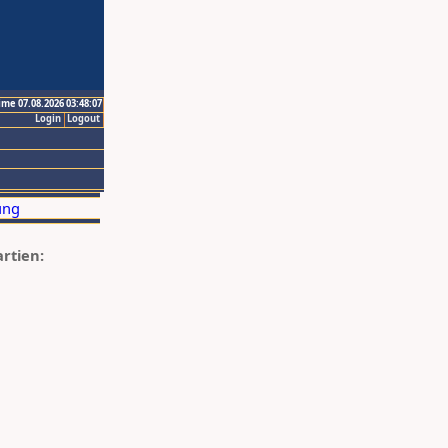
ime 07.08.2026 03:48:07
Login
Logout
artien: