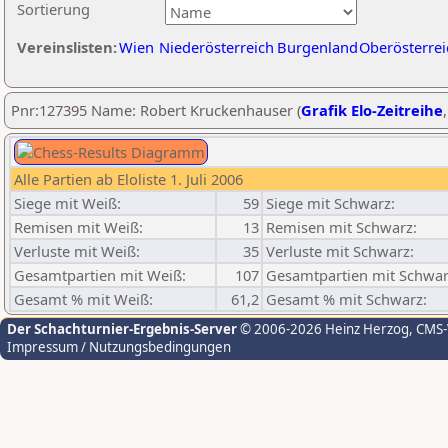
Sortierung
Vereinslisten:
Wien
Niederösterreich
Burgenland
Oberösterrei
Pnr:127395 Name: Robert Kruckenhauser (
Grafik Elo-Zeitreihe
Alle Partien ab Eloliste 1. Juli 2006
Siege mit Weiß:
59
Siege mit Schwarz:
Remisen mit Weiß:
13
Remisen mit Schwarz:
Verluste mit Weiß:
35
Verluste mit Schwarz:
Gesamtpartien mit Weiß:
107
Gesamtpartien mit Schwar
Gesamt % mit Weiß:
61,2
Gesamt % mit Schwarz:
Der Schachturnier-Ergebnis-Server
© 2006-2026 Heinz Herzog
, CMS
Impressum / Nutzungsbedingungen