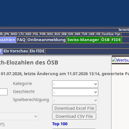
Servert
TA
JPN
MKD
LTU
NED
POL
POR
ROU
RUS
SRB
SVK
SWE
TUR
UKR
VIE
FontSize:11pt
ozahlen
FAQ
Onlineanmeldung
Swiss-Manager
ÖSB
FIDE
T
Elo Vorschau
Elo FIDE
ch-Elozahlen des ÖSB
 01.07.2026, letzte Änderung am 11.07.2026 13:14, gewertete P
Kategorie
Geschlecht
Spielberechtigung
Top 100
UT)