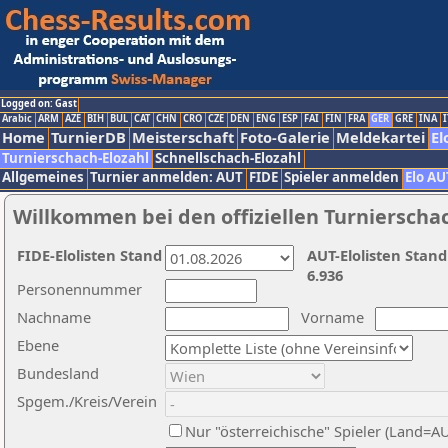
Logged on: Gast
Arabic
ARM
AZE
BIH
BUL
CAT
CHN
CRO
CZE
DEN
ENG
ESP
FAI
FIN
FRA
GER
GRE
INA
I
Home
TurnierDB
Meisterschaft
Foto-Galerie
Meldekartei
El
Turnierschach-Elozahl
Schnellschach-Elozahl
Allgemeines
Turnier anmelden: AUT
FIDE
Spieler anmelden
Elo AU
Willkommen bei den offiziellen Turnierscha
FIDE-Elolisten Stand
AUT-Elolisten Stand
6.936
Personennummer
Nachname
Vorname
Ebene
Bundesland
Spgem./Kreis/Verein
Nur "österreichische" Spieler (Land=A