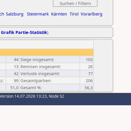
ch
Salzburg
Steiermark
Kärnten
Tirol
Vorarlberg
,
Grafik Partie-Statistik
)
44
Siege insgesamt:
103
13
Remisen insgesamt:
26
42
Verluste insgesamt:
77
z:
99
Gesamtpartien:
206
51,0
Gesamt %:
56,3
-Version 14.07.2026 13:23, Node S2