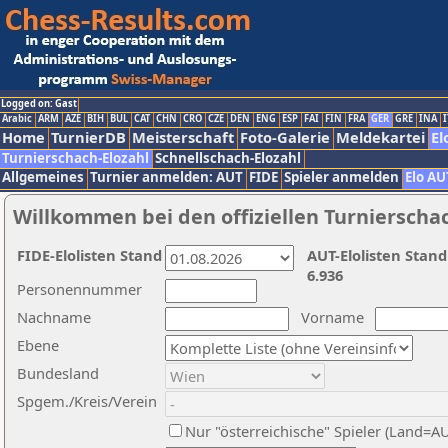
Logged on: Gast
Arabic
ARM
AZE
BIH
BUL
CAT
CHN
CRO
CZE
DEN
ENG
ESP
FAI
FIN
FRA
GER
GRE
INA
I
Home
TurnierDB
Meisterschaft
Foto-Galerie
Meldekartei
El
Turnierschach-Elozahl
Schnellschach-Elozahl
Allgemeines
Turnier anmelden: AUT
FIDE
Spieler anmelden
Elo AU
Willkommen bei den offiziellen Turnierscha
FIDE-Elolisten Stand
AUT-Elolisten Stand
6.936
Personennummer
Nachname
Vorname
Ebene
Bundesland
Spgem./Kreis/Verein
Nur "österreichische" Spieler (Land=A