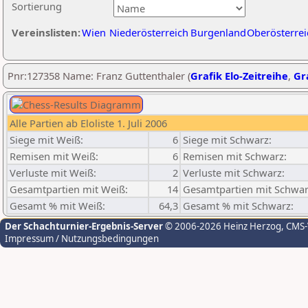
Sortierung
Vereinslisten:
Wien
Niederösterreich
Burgenland
Oberösterrei
Pnr:127358 Name: Franz Guttenthaler (
Grafik Elo-Zeitreihe
,
Gra
Alle Partien ab Eloliste 1. Juli 2006
Siege mit Weiß:
6
Siege mit Schwarz:
Remisen mit Weiß:
6
Remisen mit Schwarz:
Verluste mit Weiß:
2
Verluste mit Schwarz:
Gesamtpartien mit Weiß:
14
Gesamtpartien mit Schwar
Gesamt % mit Weiß:
64,3
Gesamt % mit Schwarz:
Der Schachturnier-Ergebnis-Server
© 2006-2026 Heinz Herzog
, CMS
Impressum / Nutzungsbedingungen