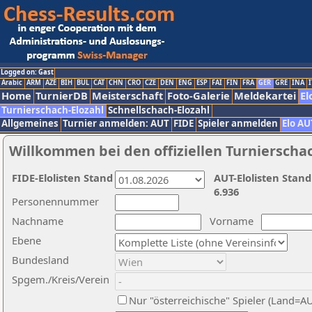
Logged on: Gast
Arabic
ARM
AZE
BIH
BUL
CAT
CHN
CRO
CZE
DEN
ENG
ESP
FAI
FIN
FRA
GER
GRE
INA
I
Home
TurnierDB
Meisterschaft
Foto-Galerie
Meldekartei
El
Turnierschach-Elozahl
Schnellschach-Elozahl
Allgemeines
Turnier anmelden: AUT
FIDE
Spieler anmelden
Elo AU
Willkommen bei den offiziellen Turnierscha
FIDE-Elolisten Stand
AUT-Elolisten Stand
6.936
Personennummer
Nachname
Vorname
Ebene
Bundesland
Spgem./Kreis/Verein
Nur "österreichische" Spieler (Land=A