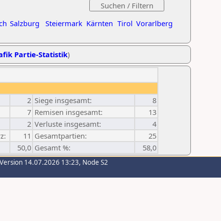
ch
Salzburg
Steiermark
Kärnten
Tirol
Vorarlberg
fik Partie-Statistik
)
2
Siege insgesamt:
8
7
Remisen insgesamt:
13
2
Verluste insgesamt:
4
z:
11
Gesamtpartien:
25
50,0
Gesamt %:
58,0
-Version 14.07.2026 13:23, Node S2