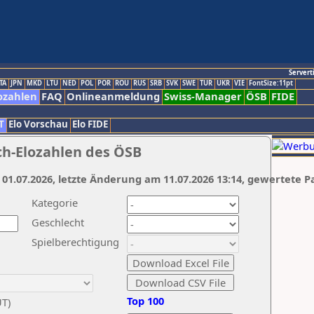
Servert
TA
JPN
MKD
LTU
NED
POL
POR
ROU
RUS
SRB
SVK
SWE
TUR
UKR
VIE
FontSize:11pt
ozahlen
FAQ
Onlineanmeldung
Swiss-Manager
ÖSB
FIDE
T
Elo Vorschau
Elo FIDE
ch-Elozahlen des ÖSB
 01.07.2026, letzte Änderung am 11.07.2026 13:14, gewertete P
Kategorie
Geschlecht
Spielberechtigung
Top 100
UT)