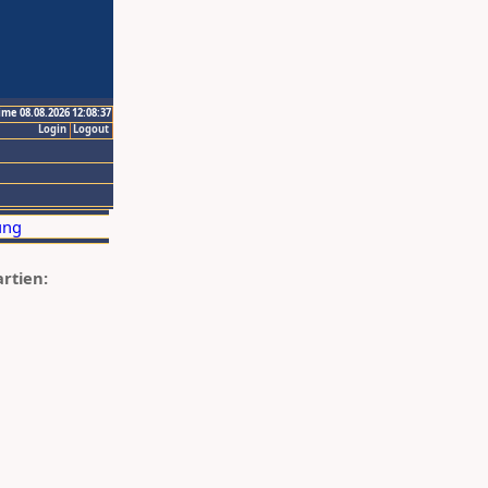
ime 08.08.2026 12:08:37
Login
Logout
artien: