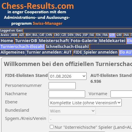
Logged on: Gast
Arabic
ARM
AZE
BIH
BUL
CAT
CHN
CRO
CZE
DEN
ENG
ESP
FAI
FIN
FRA
GER
GRE
INA
I
Home
TurnierDB
Meisterschaft
Foto-Galerie
Meldekartei
El
Turnierschach-Elozahl
Schnellschach-Elozahl
Allgemeines
Turnier anmelden: AUT
FIDE
Spieler anmelden
Elo AU
Willkommen bei den offiziellen Turnierscha
FIDE-Elolisten Stand
AUT-Elolisten Stand
6.936
Personennummer
Nachname
Vorname
Ebene
Bundesland
Spgem./Kreis/Verein
Nur "österreichische" Spieler (Land=A