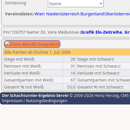
Sortierung
Vereinslisten:
Wien
Niederösterreich
Burgenland
Oberösterrei
Pnr:126757 Name: DI. Vera Medunova (
Grafik Elo-Zeitreihe
,
Gr
Alle Partien ab Eloliste 1. Juli 2006
Siege mit Weiß:
20
Siege mit Schwarz:
Remisen mit Weiß:
31
Remisen mit Schwarz:
Verluste mit Weiß:
16
Verluste mit Schwarz:
Gesamtpartien mit Weiß:
67
Gesamtpartien mit Schwar
Gesamt % mit Weiß:
53,0
Gesamt % mit Schwarz:
Der Schachturnier-Ergebnis-Server
© 2006-2026 Heinz Herzog
, CMS
Impressum / Nutzungsbedingungen