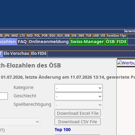
Servert
TA
JPN
MKD
LTU
NED
POL
POR
ROU
RUS
SRB
SVK
SWE
TUR
UKR
VIE
FontSize:11pt
ozahlen
FAQ
Onlineanmeldung
Swiss-Manager
ÖSB
FIDE
T
Elo Vorschau
Elo FIDE
ch-Elozahlen des ÖSB
 01.07.2026, letzte Änderung am 11.07.2026 13:14, gewertete P
Kategorie
Geschlecht
Spielberechtigung
Top 100
UT)