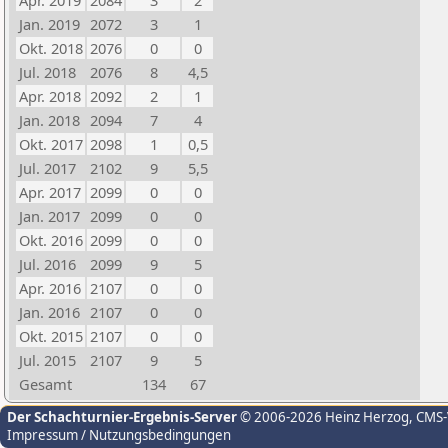
Apr. 2019
2084
3
2
Jan. 2019
2072
3
1
Okt. 2018
2076
0
0
Jul. 2018
2076
8
4,5
Apr. 2018
2092
2
1
Jan. 2018
2094
7
4
Okt. 2017
2098
1
0,5
Jul. 2017
2102
9
5,5
Apr. 2017
2099
0
0
Jan. 2017
2099
0
0
Okt. 2016
2099
0
0
Jul. 2016
2099
9
5
Apr. 2016
2107
0
0
Jan. 2016
2107
0
0
Okt. 2015
2107
0
0
Jul. 2015
2107
9
5
Gesamt
134
67
Der Schachturnier-Ergebnis-Server
© 2006-2026 Heinz Herzog
, CMS
Impressum / Nutzungsbedingungen