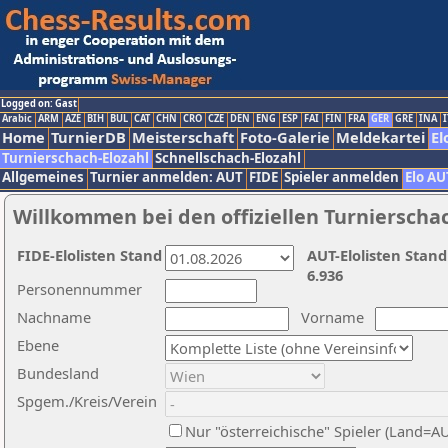
Logged on: Gast
Arabic
ARM
AZE
BIH
BUL
CAT
CHN
CRO
CZE
DEN
ENG
ESP
FAI
FIN
FRA
GER
GRE
INA
I
Home
TurnierDB
Meisterschaft
Foto-Galerie
Meldekartei
El
Turnierschach-Elozahl
Schnellschach-Elozahl
Allgemeines
Turnier anmelden: AUT
FIDE
Spieler anmelden
Elo AU
Willkommen bei den offiziellen Turnierscha
FIDE-Elolisten Stand
AUT-Elolisten Stand
6.936
Personennummer
Nachname
Vorname
Ebene
Bundesland
Spgem./Kreis/Verein
Nur "österreichische" Spieler (Land=A