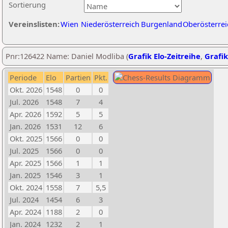
Sortierung
Vereinslisten:
Wien
Niederösterreich
Burgenland
Oberösterrei
Pnr:126422 Name: Daniel Modliba (
Grafik Elo-Zeitreihe
,
Grafik
Periode
Elo
Partien
Pkt.
Okt. 2026
1548
0
0
Jul. 2026
1548
7
4
Apr. 2026
1592
5
5
Jan. 2026
1531
12
6
Okt. 2025
1566
0
0
Jul. 2025
1566
0
0
Apr. 2025
1566
1
1
Jan. 2025
1546
3
1
Okt. 2024
1558
7
5,5
Jul. 2024
1454
6
3
Apr. 2024
1188
2
0
Jan. 2024
1232
2
1