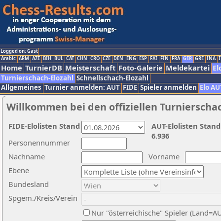
Logged on: Gast
Arabic
ARM
AZE
BIH
BUL
CAT
CHN
CRO
CZE
DEN
ENG
ESP
FAI
FIN
FRA
GER
GRE
INA
I
Home
TurnierDB
Meisterschaft
Foto-Galerie
Meldekartei
El
Turnierschach-Elozahl
Schnellschach-Elozahl
Allgemeines
Turnier anmelden: AUT
FIDE
Spieler anmelden
Elo AU
Willkommen bei den offiziellen Turnierscha
FIDE-Elolisten Stand
AUT-Elolisten Stand
6.936
Personennummer
Nachname
Vorname
Ebene
Bundesland
Spgem./Kreis/Verein
Nur "österreichische" Spieler (Land=A