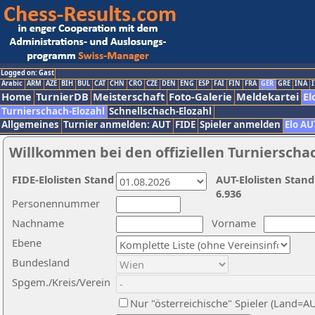
Logged on: Gast
Arabic
ARM
AZE
BIH
BUL
CAT
CHN
CRO
CZE
DEN
ENG
ESP
FAI
FIN
FRA
GER
GRE
INA
I
Home
TurnierDB
Meisterschaft
Foto-Galerie
Meldekartei
El
Turnierschach-Elozahl
Schnellschach-Elozahl
Allgemeines
Turnier anmelden: AUT
FIDE
Spieler anmelden
Elo AU
Willkommen bei den offiziellen Turnierscha
FIDE-Elolisten Stand
AUT-Elolisten Stand
6.936
Personennummer
Nachname
Vorname
Ebene
Bundesland
Spgem./Kreis/Verein
Nur "österreichische" Spieler (Land=A