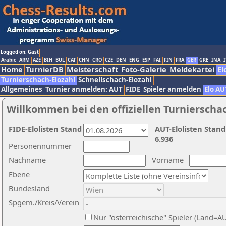
Logged on: Gast
Arabic
ARM
AZE
BIH
BUL
CAT
CHN
CRO
CZE
DEN
ENG
ESP
FAI
FIN
FRA
GER
GRE
INA
I
Home
TurnierDB
Meisterschaft
Foto-Galerie
Meldekartei
El
Turnierschach-Elozahl
Schnellschach-Elozahl
Allgemeines
Turnier anmelden: AUT
FIDE
Spieler anmelden
Elo AU
Willkommen bei den offiziellen Turnierscha
FIDE-Elolisten Stand
AUT-Elolisten Stand
6.936
Personennummer
Nachname
Vorname
Ebene
Bundesland
Spgem./Kreis/Verein
Nur "österreichische" Spieler (Land=A