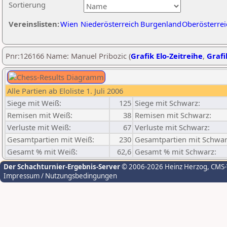
Sortierung
Vereinslisten:
Wien
Niederösterreich
Burgenland
Oberösterrei
Pnr:126166 Name: Manuel Pribozic (
Grafik Elo-Zeitreihe
,
Grafi
Alle Partien ab Eloliste 1. Juli 2006
Siege mit Weiß:
125
Siege mit Schwarz:
Remisen mit Weiß:
38
Remisen mit Schwarz:
Verluste mit Weiß:
67
Verluste mit Schwarz:
Gesamtpartien mit Weiß:
230
Gesamtpartien mit Schwar
Gesamt % mit Weiß:
62,6
Gesamt % mit Schwarz:
Der Schachturnier-Ergebnis-Server
© 2006-2026 Heinz Herzog
, CMS
Impressum / Nutzungsbedingungen