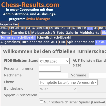
Logged on: Gast
Arabic
ARM
AZE
BIH
BUL
CAT
CHN
CRO
CZE
DEN
ENG
ESP
FAI
FIN
FRA
GER
GRE
INA
I
Home
TurnierDB
Meisterschaft
Foto-Galerie
Meldekartei
El
Turnierschach-Elozahl
Schnellschach-Elozahl
Allgemeines
Turnier anmelden: AUT
FIDE
Spieler anmelden
Elo AU
Willkommen bei den offiziellen Turnierscha
FIDE-Elolisten Stand
AUT-Elolisten Stand
6.936
Personennummer
Nachname
Vorname
Ebene
Bundesland
Spgem./Kreis/Verein
Nur "österreichische" Spieler (Land=A