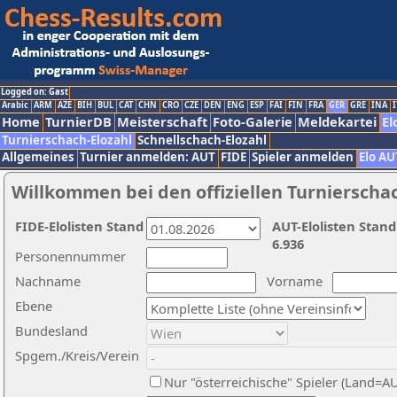
Logged on: Gast
Arabic
ARM
AZE
BIH
BUL
CAT
CHN
CRO
CZE
DEN
ENG
ESP
FAI
FIN
FRA
GER
GRE
INA
I
Home
TurnierDB
Meisterschaft
Foto-Galerie
Meldekartei
El
Turnierschach-Elozahl
Schnellschach-Elozahl
Allgemeines
Turnier anmelden: AUT
FIDE
Spieler anmelden
Elo AU
Willkommen bei den offiziellen Turnierscha
FIDE-Elolisten Stand
AUT-Elolisten Stand
6.936
Personennummer
Nachname
Vorname
Ebene
Bundesland
Spgem./Kreis/Verein
Nur "österreichische" Spieler (Land=A