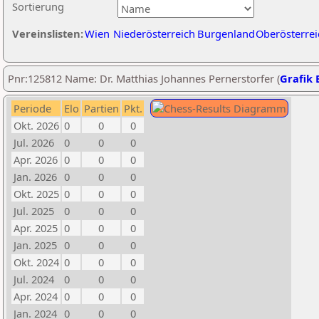
Sortierung
Vereinslisten:
Wien
Niederösterreich
Burgenland
Oberösterrei
Pnr:125812 Name: Dr. Matthias Johannes Pernerstorfer (
Grafik 
Periode
Elo
Partien
Pkt.
Okt. 2026
0
0
0
Jul. 2026
0
0
0
Apr. 2026
0
0
0
Jan. 2026
0
0
0
Okt. 2025
0
0
0
Jul. 2025
0
0
0
Apr. 2025
0
0
0
Jan. 2025
0
0
0
Okt. 2024
0
0
0
Jul. 2024
0
0
0
Apr. 2024
0
0
0
Jan. 2024
0
0
0