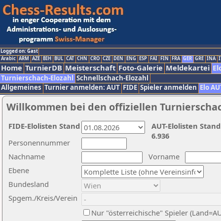
Logged on: Gast
Arabic
ARM
AZE
BIH
BUL
CAT
CHN
CRO
CZE
DEN
ENG
ESP
FAI
FIN
FRA
GER
GRE
INA
I
Home
TurnierDB
Meisterschaft
Foto-Galerie
Meldekartei
El
Turnierschach-Elozahl
Schnellschach-Elozahl
Allgemeines
Turnier anmelden: AUT
FIDE
Spieler anmelden
Elo AU
Willkommen bei den offiziellen Turnierscha
FIDE-Elolisten Stand
AUT-Elolisten Stand
6.936
Personennummer
Nachname
Vorname
Ebene
Bundesland
Spgem./Kreis/Verein
Nur "österreichische" Spieler (Land=A