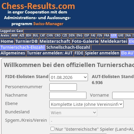
Logged on: Gast
Arabic
ARM
AZE
BIH
BUL
CAT
CHN
CRO
CZE
DEN
ENG
ESP
FAI
FIN
FRA
GER
GRE
INA
I
Home
TurnierDB
Meisterschaft
Foto-Galerie
Meldekartei
El
Turnierschach-Elozahl
Schnellschach-Elozahl
Allgemeines
Turnier anmelden: AUT
FIDE
Spieler anmelden
Elo AU
Willkommen bei den offiziellen Turnierscha
FIDE-Elolisten Stand
AUT-Elolisten Stand
6.936
Personennummer
Nachname
Vorname
Ebene
Bundesland
Spgem./Kreis/Verein
Nur "österreichische" Spieler (Land=A