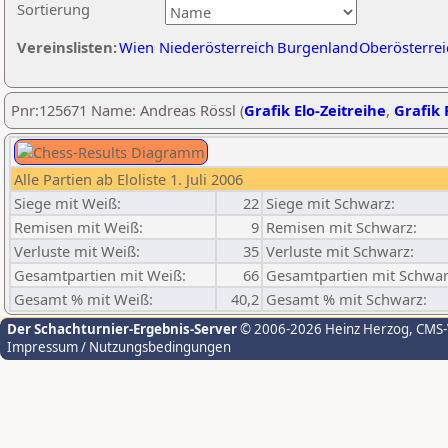
Sortierung
Vereinslisten:
Wien
Niederösterreich
Burgenland
Oberösterrei
Pnr:125671 Name: Andreas Rössl (
Grafik Elo-Zeitreihe
,
Grafik 
Alle Partien ab Eloliste 1. Juli 2006
Siege mit Weiß:
22
Siege mit Schwarz:
Remisen mit Weiß:
9
Remisen mit Schwarz:
Verluste mit Weiß:
35
Verluste mit Schwarz:
Gesamtpartien mit Weiß:
66
Gesamtpartien mit Schwar
Gesamt % mit Weiß:
40,2
Gesamt % mit Schwarz:
Der Schachturnier-Ergebnis-Server
© 2006-2026 Heinz Herzog
, CMS
Impressum / Nutzungsbedingungen