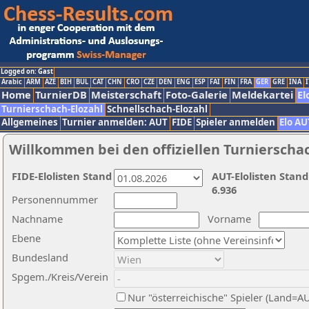
Logged on: Gast
Arabic
ARM
AZE
BIH
BUL
CAT
CHN
CRO
CZE
DEN
ENG
ESP
FAI
FIN
FRA
GER
GRE
INA
I
Home
TurnierDB
Meisterschaft
Foto-Galerie
Meldekartei
El
Turnierschach-Elozahl
Schnellschach-Elozahl
Allgemeines
Turnier anmelden: AUT
FIDE
Spieler anmelden
Elo AU
Willkommen bei den offiziellen Turnierscha
FIDE-Elolisten Stand
AUT-Elolisten Stand
6.936
Personennummer
Nachname
Vorname
Ebene
Bundesland
Spgem./Kreis/Verein
Nur "österreichische" Spieler (Land=A