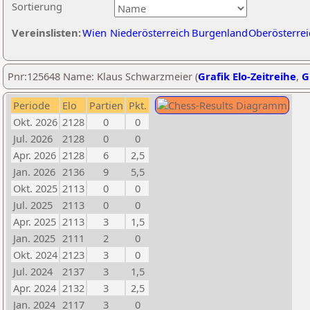
Sortierung
Vereinslisten:
Wien
Niederösterreich
Burgenland
Oberösterrei
Pnr:125648 Name: Klaus Schwarzmeier (
Grafik Elo-Zeitreihe
,
G
Periode
Elo
Partien
Pkt.
Okt. 2026
2128
0
0
Jul. 2026
2128
0
0
Apr. 2026
2128
6
2,5
Jan. 2026
2136
9
5,5
Okt. 2025
2113
0
0
Jul. 2025
2113
0
0
Apr. 2025
2113
3
1,5
Jan. 2025
2111
2
0
Okt. 2024
2123
3
0
Jul. 2024
2137
3
1,5
Apr. 2024
2132
3
2,5
Jan. 2024
2117
3
0