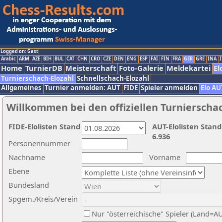
Logged on: Gast
Arabic
ARM
AZE
BIH
BUL
CAT
CHN
CRO
CZE
DEN
ENG
ESP
FAI
FIN
FRA
GER
GRE
INA
I
Home
TurnierDB
Meisterschaft
Foto-Galerie
Meldekartei
El
Turnierschach-Elozahl
Schnellschach-Elozahl
Allgemeines
Turnier anmelden: AUT
FIDE
Spieler anmelden
Elo AU
Willkommen bei den offiziellen Turnierscha
FIDE-Elolisten Stand
AUT-Elolisten Stand
6.936
Personennummer
Nachname
Vorname
Ebene
Bundesland
Spgem./Kreis/Verein
Nur "österreichische" Spieler (Land=A