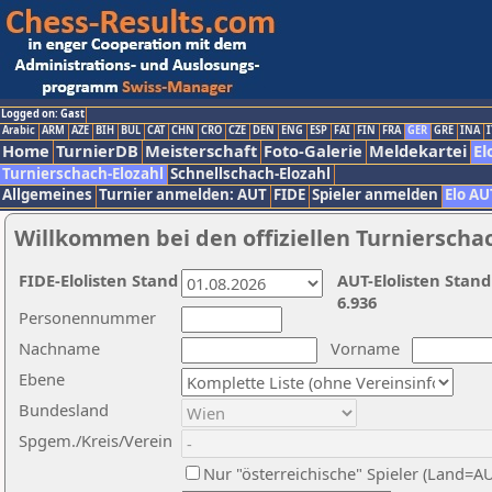
Logged on: Gast
Arabic
ARM
AZE
BIH
BUL
CAT
CHN
CRO
CZE
DEN
ENG
ESP
FAI
FIN
FRA
GER
GRE
INA
I
Home
TurnierDB
Meisterschaft
Foto-Galerie
Meldekartei
El
Turnierschach-Elozahl
Schnellschach-Elozahl
Allgemeines
Turnier anmelden: AUT
FIDE
Spieler anmelden
Elo AU
Willkommen bei den offiziellen Turnierscha
FIDE-Elolisten Stand
AUT-Elolisten Stand
6.936
Personennummer
Nachname
Vorname
Ebene
Bundesland
Spgem./Kreis/Verein
Nur "österreichische" Spieler (Land=A