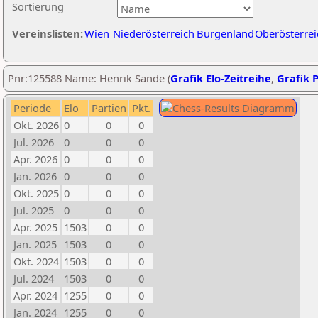
Sortierung
Vereinslisten:
Wien
Niederösterreich
Burgenland
Oberösterrei
Pnr:125588 Name: Henrik Sande (
Grafik Elo-Zeitreihe
,
Grafik P
Periode
Elo
Partien
Pkt.
Okt. 2026
0
0
0
Jul. 2026
0
0
0
Apr. 2026
0
0
0
Jan. 2026
0
0
0
Okt. 2025
0
0
0
Jul. 2025
0
0
0
Apr. 2025
1503
0
0
Jan. 2025
1503
0
0
Okt. 2024
1503
0
0
Jul. 2024
1503
0
0
Apr. 2024
1255
0
0
Jan. 2024
1255
0
0