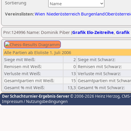
Sortierung
Vereinslisten:
Wien
Niederösterreich
Burgenland
Oberösterrei
Pnr:124996 Name: Dominik Piber (
Grafik Elo-Zeitreihe
,
Grafik 
Alle Partien ab Eloliste 1. Juli 2006
Siege mit Weiß:
2
Siege mit Schwarz:
Remisen mit Weiß:
0
Remisen mit Schwarz:
Verluste mit Weiß:
13
Verluste mit Schwarz:
Gesamtpartien mit Weiß:
15
Gesamtpartien mit Schwar
Gesamt % mit Weiß:
13,3
Gesamt % mit Schwarz:
Der Schachturnier-Ergebnis-Server
© 2006-2026 Heinz Herzog
, CMS
Impressum / Nutzungsbedingungen