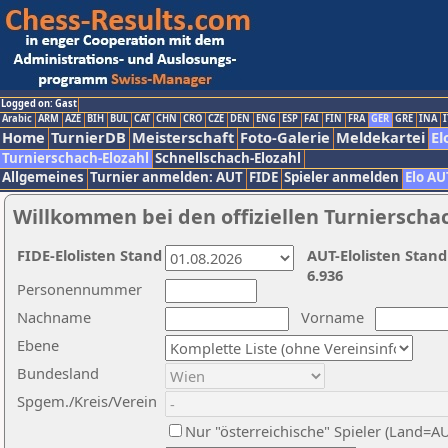
Logged on: Gast
Arabic
ARM
AZE
BIH
BUL
CAT
CHN
CRO
CZE
DEN
ENG
ESP
FAI
FIN
FRA
GER
GRE
INA
I
Home
TurnierDB
Meisterschaft
Foto-Galerie
Meldekartei
El
Turnierschach-Elozahl
Schnellschach-Elozahl
Allgemeines
Turnier anmelden: AUT
FIDE
Spieler anmelden
Elo AU
Willkommen bei den offiziellen Turnierscha
FIDE-Elolisten Stand
AUT-Elolisten Stand
6.936
Personennummer
Nachname
Vorname
Ebene
Bundesland
Spgem./Kreis/Verein
Nur "österreichische" Spieler (Land=A