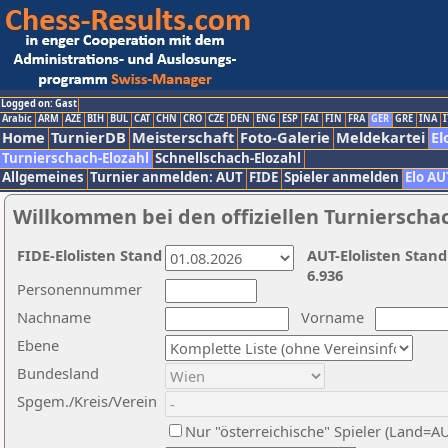
Logged on: Gast
Arabic
ARM
AZE
BIH
BUL
CAT
CHN
CRO
CZE
DEN
ENG
ESP
FAI
FIN
FRA
GER
GRE
INA
I
Home
TurnierDB
Meisterschaft
Foto-Galerie
Meldekartei
El
Turnierschach-Elozahl
Schnellschach-Elozahl
Allgemeines
Turnier anmelden: AUT
FIDE
Spieler anmelden
Elo AU
Willkommen bei den offiziellen Turnierscha
FIDE-Elolisten Stand
AUT-Elolisten Stand
6.936
Personennummer
Nachname
Vorname
Ebene
Bundesland
Spgem./Kreis/Verein
Nur "österreichische" Spieler (Land=A